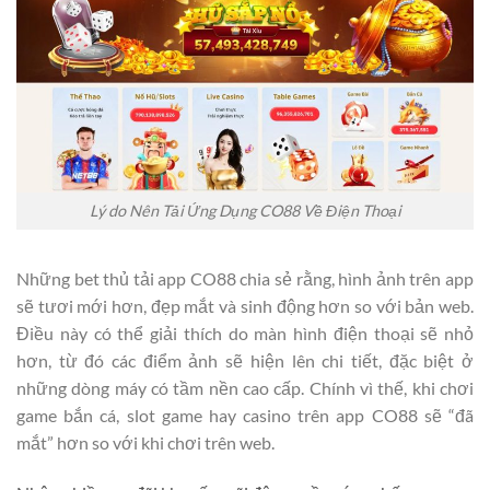
Lý do Nên Tải Ứng Dụng CO88 Về Điện Thoại
Những bet thủ tải app CO88 chia sẻ rằng, hình ảnh trên app
sẽ tươi mới hơn, đẹp mắt và sinh động hơn so với bản web.
Điều này có thể giải thích do màn hình điện thoại sẽ nhỏ
hơn, từ đó các điểm ảnh sẽ hiện lên chi tiết, đặc biệt ở
những dòng máy có tầm nền cao cấp. Chính vì thế, khi chơi
game bắn cá, slot game hay casino trên app CO88 sẽ “đã
mắt” hơn so với khi chơi trên web.