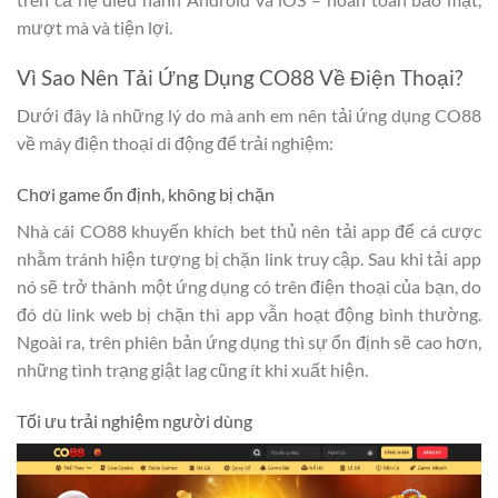
mượt mà và tiện lợi.
Vì Sao Nên Tải Ứng Dụng CO88 Về Điện Thoại?
Dưới đây là những lý do mà anh em nên tải ứng dụng CO88
về máy điện thoại di động để trải nghiệm:
Chơi game ổn định, không bị chặn
Nhà cái CO88 khuyến khích bet thủ nên tải app để cá cược
nhằm tránh hiện tượng bị chặn link truy cập. Sau khi tải app
nó sẽ trở thành một ứng dụng có trên điện thoại của bạn, do
đó dù link web bị chặn thì app vẫn hoạt động bình thường.
Ngoài ra, trên phiên bản ứng dụng thì sự ổn định sẽ cao hơn,
những tình trạng giật lag cũng ít khi xuất hiện.
Tối ưu trải nghiệm người dùng