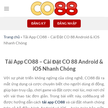
Bỏ
qua
nội
dung
ĐĂNG KÝ
ĐĂNG NHẬP
Trang chủ
»
Tải App CO88 – Cài Đặt CO 88 Android & iOS
Nhanh Chóng
Tải App CO88 – Cài Đặt CO 88 Android &
iOS Nhanh Chóng
Với sự phát triển không ngừng của công nghệ, CO88 đã ra
mắt ứng dụng cá cược chuyên biệt cho người dùng di động,
giúp bạn truy cập, chơi game và đặt cược mọi lúc, mọi nơi chỉ
với vài thao tác đơn giản. Trong bài viết này, co88a.org sẽ
được hướng dẫn cách
tải app CO88
và cài đặt nhanh chóng
trên cả hệ điều hành Android và iOS – hoàn toàn bảo mật,