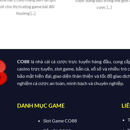
cược đứng đầu trong thế giới 
ới cho thị trường game bài đổi
cược [...]
thưởng [...]
CO88
là nhà cái cá cược trực tuyến hàng đầu, cung c
casino trực tuyến, slot game, bắn cá, xổ số và nhiều tr
bảo mật hiện đại, giao diện thân thiện và tốc độ giao dị
nghiệm cá cược an toàn, minh bạch và chuyên nghiệp.
DANH MỤC GAME
LI
T
Slot Game CO88
W