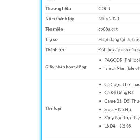
Thương hiệu
CO88
Năm thành lập
Năm 2020
Tên miền
co88a.org
Trụ sở
Hoạt động tại thị tr
Thành tựu
Đối tác cấp cao của 
PAGCOR (Philippi
Giấy phép hoạt động
Isle of Man (Isle
Cá Cược Thể Thao
Cá Độ Bóng Đá.
Game Bài Đổi Thư
Thể loại
Slots – Nổ Hũ
Sòng Bạc Trực Tuy
Lô Đề – Xổ Số