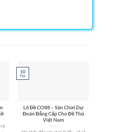
10
10
Th5
Th5
ệm
Lô Đề CO88 – Sân Chơi Dự
Bắn Cá CO88
Lỡ
Đoán Đẳng Cấp Cho Đề Thủ
Đại Dương S
Việt Nam
Hấp
 cá
Khi nhắc đến sân chơi lô đề – xổ số
Bắn cá CO88 